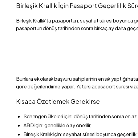
Birleşik Krallık İçin Pasaport Geçerlilik Sür
Birleşik Krallık'ta pasaportun, seyahat süresi boyunca 
pasaportun dönüş tarihinden sonra birkaç ay daha geçerli ol
Bunlara ek olarak başvuru sahiplerinin en sık yaptığı hata,
göre değerlendirme yapar. Yetersiz pasaport süresi viz
Kısaca Özetlemek Gerekirse
Schengen ülkeleri için: dönüş tarihinden sonra en az 3
ABD için: genellikle 6 ay önerilir,
Birleşik Krallık için: seyahat süresi boyunca geçerlilik 