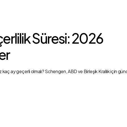
NASIL ÇALIŞIR?
FİYATLAR
DAHA FAZLAS
rlilik Süresi: 2026
er
kaç ay geçerli olmalı? Schengen, ABD ve Birleşik Krallık için günce