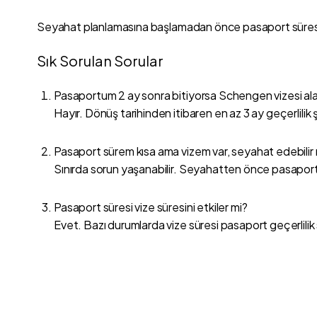
Seyahat planlamasına başlamadan önce pasaport süresinin
Sık Sorulan Sorular
Pasaportum 2 ay sonra bitiyorsa Schengen vizesi alab
Hayır. Dönüş tarihinden itibaren en az 3 ay geçerlilik ş
Pasaport sürem kısa ama vizem var, seyahat edebilir
Sınırda sorun yaşanabilir. Seyahatten önce pasaport y
Pasaport süresi vize süresini etkiler mi?
Evet. Bazı durumlarda vize süresi pasaport geçerlilik sü