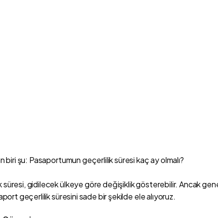
n biri şu: Pasaportumun geçerlilik süresi kaç ay olmalı?
üresi, gidilecek ülkeye göre değişiklik gösterebilir. Ancak genel 
port geçerlilik süresini sade bir şekilde ele alıyoruz.