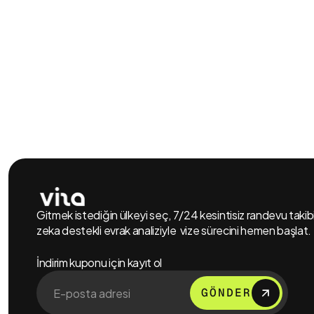
Gitmek istediğin ülkeyi seç, 7/24 kesintisiz randevu taki
zeka destekli evrak analiziyle vize sürecini hemen başlat.
İndirim kuponu için kayıt ol
GÖNDER