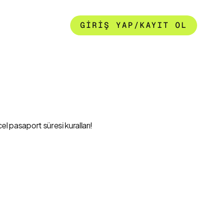
I
GİRİŞ YAP/KAYIT OL
l pasaport süresi kuralları!