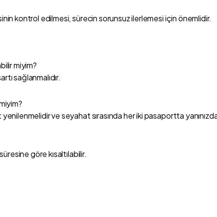
 kontrol edilmesi, sürecin sorunsuz ilerlemesi için önemlidir.
ilir miyim?
artı sağlanmalıdır.
 miyim?
enilenmelidir ve seyahat sırasında her iki pasaportta yanınızda 
resine göre kısaltılabilir.