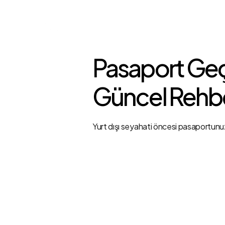
ÜLKELER
Pasaport Geçe
Güncel Rehb
Yurt dışı seyahati öncesi pasaportunuz 