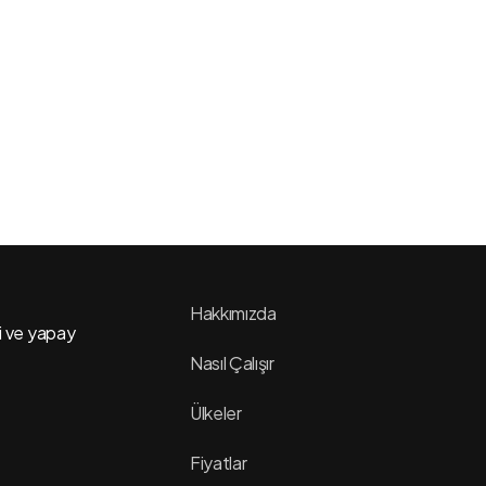
ABD Büyükelçiliği’nden Sosyal
Medya Şartı!
Hakkımızda
bi ve yapay
Nasıl Çalışır
Ülkeler
Fiyatlar