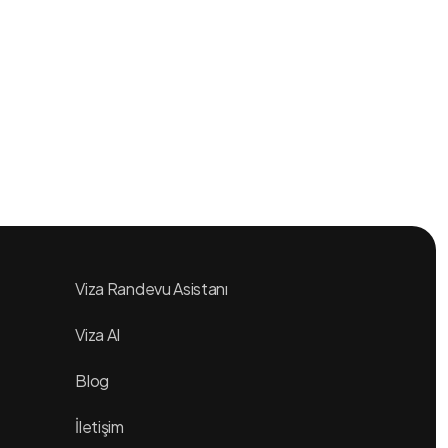
Avrupa Birliğinden Sevindirici Vize
Kararı!
Viza Randevu Asistanı
Viza AI
Blog
İletişim