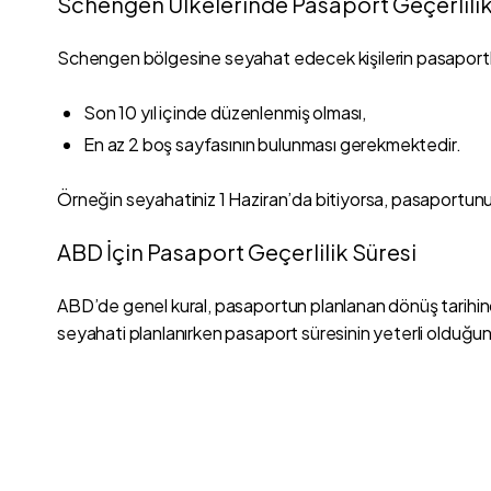
Schengen Ülkelerinde Pasaport Geçerlilik
Schengen bölgesine seyahat edecek kişilerin pasaportlar
Son 10 yıl içinde düzenlenmiş olması,
En az 2 boş sayfasının bulunması gerekmektedir.
Örneğin seyahatiniz 1 Haziran’da bitiyorsa, pasaportunuz
ABD İçin Pasaport Geçerlilik Süresi
ABD’de genel kural, pasaportun planlanan dönüş tarihin
seyahati planlanırken pasaport süresinin yeterli olduğun