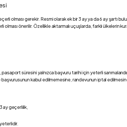
esi
geçerli olması gerekir. Resmi olarak ek bir 3 ay ya da 6 ay şar
ması önerilir. Özellikle aktarmalı uçuşlarda, farklı ülkelerin kural
 pasaport süresini yalnızca başvuru tarihi için yeterli sanmalarıdır
e başvurusunun kabul edilmemesine, randevunun iptal edilmesine
 ay geçerlilik,
yeterlidir.