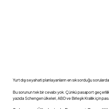
Yurt dışı seyahati planlayanların en sık sorduğu sorularda
Bu sorunun tek bir cevabı yok. Çünkü pasaport geçerlilik s
yazıda Schengen ülkeleri, ABD ve Birleşik Krallık için pasa