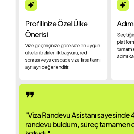
Profilinize Özel Ülke
Adım
Önerisi
Seçtiğin
platform
Vize geçmişinize göre size en uygun
tamamlam
ülkeleri belirler; ilk başvuru, red
adımı ka
sonrası veya cascade vize fırsatlarını
ayrı ayrı değerlendirir.
"Viza Randevu Asistanı sayesinde 4
randevu buldum, süreç tamamen dij
hızlıydı."