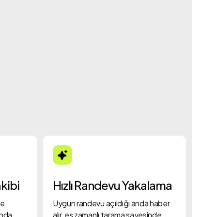
kibi
Hızlı Randevu Yakalama
ne
Uygun randevu açıldığı anda haber
anda
alır, eş zamanlı tarama sayesinde