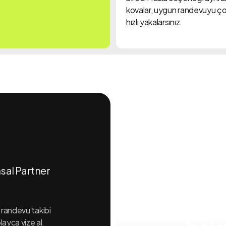
kovalar, uygun randevuyu ç
hızlı yakalarsınız.
sal Partner
Vize
yap
 randevu takibi
layca vize al.