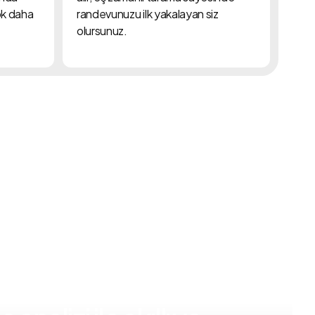
ok daha
randevunuzu ilk yakalayan siz
olursunuz.
 başvuru sürecini
ay zeka destekli