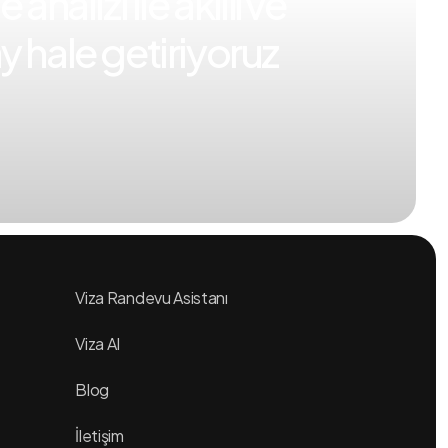
 analizi ile akıllı ve
y hale getiriyoruz
Viza Randevu Asistanı
Viza AI
Blog
İletişim