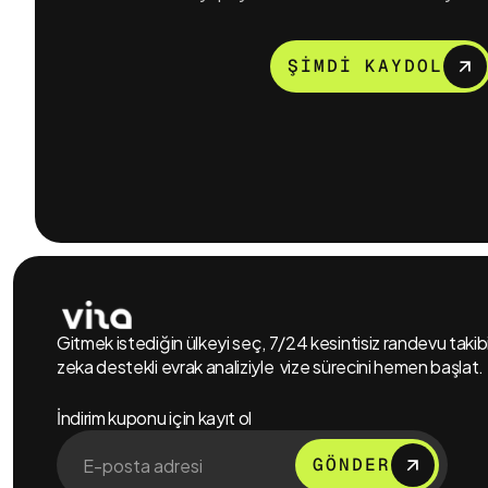
ŞİMDİ KAYDOL
Gitmek istediğin ülkeyi seç, 7/24 kesintisiz randevu taki
zeka destekli evrak analiziyle vize sürecini hemen başlat.
İndirim kuponu için kayıt ol
GÖNDER