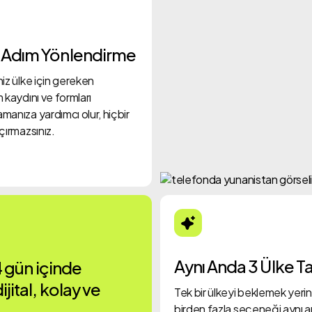
 Adım Yönlendirme
iz ülke için gereken
 kaydını ve formları
anıza yardımcı olur, hiçbir
çırmazsınız.
Aynı Anda 3 Ülke Ta
 gün içinde
ital, kolay ve
Tek bir ülkeyi beklemek yeri
birden fazla seçeneği aynı 