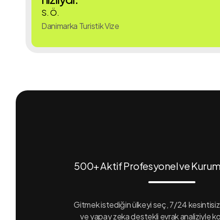
S. Ö.
Danimarka Turistik Vize
500+ Aktif Profesyonel ve Kurum
Gitmek istediğin ülkeyi seç, 7/24 kesintisiz
ve yapay zeka destekli evrak analiziyle ko