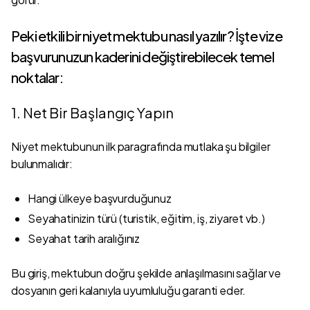
Peki etkili bir niyet mektubu nasıl yazılır? İşte vize
başvurunuzun kaderini değiştirebilecek temel
noktalar:
1. Net Bir Başlangıç Yapın
Niyet mektubunun ilk paragrafında mutlaka şu bilgiler
bulunmalıdır:
Hangi ülkeye başvurduğunuz
Seyahatinizin türü (turistik, eğitim, iş, ziyaret vb.)
Seyahat tarih aralığınız
Bu giriş, mektubun doğru şekilde anlaşılmasını sağlar ve
dosyanın geri kalanıyla uyumluluğu garanti eder.