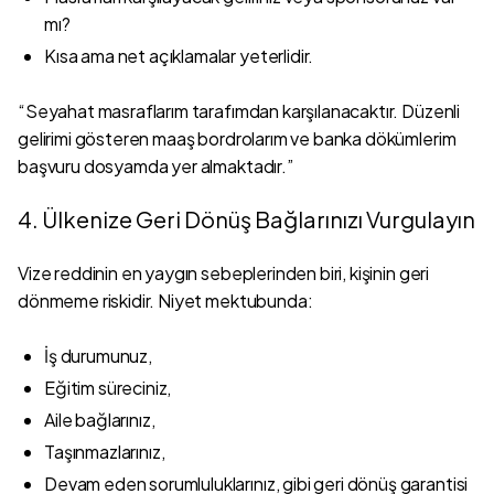
mı?
Kısa ama net açıklamalar yeterlidir.
“Seyahat masraflarım tarafımdan karşılanacaktır. Düzenli
gelirimi gösteren maaş bordrolarım ve banka dökümlerim
başvuru dosyamda yer almaktadır.”
4. Ülkenize Geri Dönüş Bağlarınızı Vurgulayın
Vize reddinin en yaygın sebeplerinden biri, kişinin geri
dönmeme riskidir. Niyet mektubunda:
İş durumunuz,
Eğitim süreciniz,
Aile bağlarınız,
Taşınmazlarınız,
Devam eden sorumluluklarınız, gibi geri dönüş garantisi