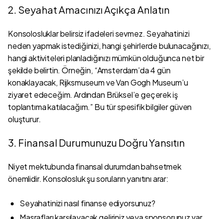
2. Seyahat Amacınızı Açıkça Anlatın
Konsolosluklar belirsiz ifadeleri sevmez. Seyahatinizi
neden yapmak istediğinizi, hangi şehirlerde bulunacağınızı,
hangi aktiviteleri planladığınızı mümkün olduğunca net bir
şekilde belirtin. Örneğin, “Amsterdam’da 4 gün
konaklayacak, Rijksmuseum ve Van Gogh Museum’u
ziyaret edeceğim. Ardından Brüksel’e geçerek iş
toplantıma katılacağım.” Bu tür spesifik bilgiler güven
oluşturur.
3. Finansal Durumunuzu Doğru Yansıtın
Niyet mektubunda finansal durumdan bahsetmek
önemlidir. Konsolosluk şu soruların yanıtını arar:
Seyahatinizi nasıl finanse ediyorsunuz?
Masrafları karşılayacak geliriniz veya sponsorunuz var