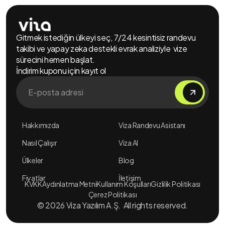
Gitmek istediğin ülkeyi seç, 7/24 kesintisiz randevu
takibi ve yapay zeka destekli evrak analiziyle vize
sürecini hemen başlat.
İndirim kuponu için kayıt ol
Hakkımızda
Viza Randevu Asistanı
Nasıl Çalışır
Viza AI
Ülkeler
Blog
Fiyatlar
İletişim
KVKK
Aydınlatma Metni
Kullanım Koşulları
Gizlilik Politikası
Çerez Politikası
© 2026 Viza Yazılım A.Ş. All rights reserved.