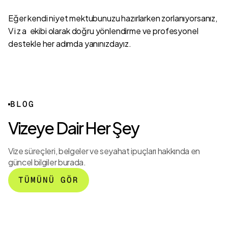
Eğer kendi niyet mektubunuzu hazırlarken zorlanıyorsanız,
Viza
ekibi olarak doğru yönlendirme ve profesyonel
destekle her adımda yanınızdayız.
2026
Dünya
Kupası
BLOG
ABD
Vizeye Dair Her Şey
Vizesi:
FIFA
Avrupa
Vize süreçleri, belgeler ve seyahat ipuçları hakkında en
PASS
ABD
Birliğinden
güncel bilgiler burada.
Nedir?
Büyükelçiliği’nden
Sevindirici
Nasıl
Sosyal Medya
Vize
TÜMÜNÜ GÖR
Kullanılır?
Şartı!
Kararı!