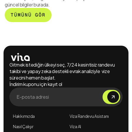
güncel bilgiler burada.
Nedir?
Büyükelçiliği’nden
Sevindirici
Nasıl
Sosyal Medya
Vize
TÜMÜNÜ GÖR
Kullanılır?
Şartı!
Kararı!
Gitmek istediğin ülkeyi seç, 7/24 kesintisiz randevu
takibi ve yapay zeka destekli evrak analiziyle vize
sürecini hemen başlat.
İndirim kuponu için kayıt ol
Hakkımızda
Viza Randevu Asistanı
Nasıl Çalışır
Viza AI