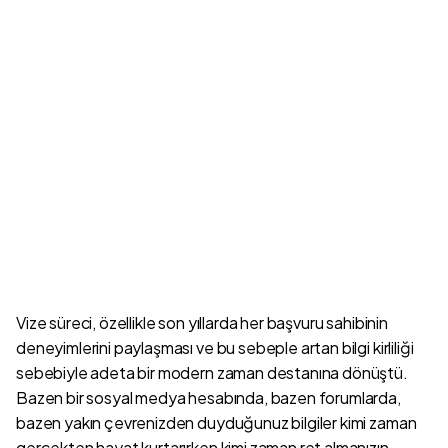
Vize süreci, özellikle son yıllarda her başvuru sahibinin
deneyimlerini paylaşması ve bu sebeple artan bilgi kirliliği
sebebiyle adeta bir modern zaman destanına dönüştü.
Bazen bir sosyal medya hesabında, bazen forumlarda,
bazen yakın çevrenizden duyduğunuz bilgiler kimi zaman
gerçekten hayat kurtarırken kimi zaman ret almanızın