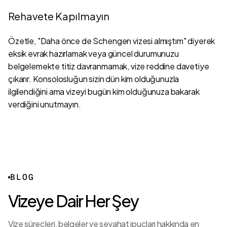
Rehavete Kapılmayın
Özetle, "Daha önce de Schengen vizesi almıştım" diyerek
eksik evrak hazırlamak veya güncel durumunuzu
belgelemekte titiz davranmamak, vize reddine davetiye
çıkarır. Konsolosluğun sizin dün kim olduğunuzla
ilgilendiğini ama vizeyi bugün kim olduğunuza bakarak
verdiğini unutmayın.
2026
Dünya
Kupası
BLOG
ABD
Vizeye Dair Her Şey
Vizesi:
FIFA
Avrupa
Vize süreçleri, belgeler ve seyahat ipuçları hakkında en
PASS
ABD
Birliğinden