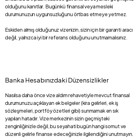
olduğunu kanıtlar. Bugünkü finansal veya mesleki
durumunuzun uygunsuzluğunu örtbas etmeye yetmez.
Eskiden almış olduğunuz vizenizin, sizin için bir garanti aracı
değil, yalnızca iyi bir referans olduğunu unutmamalısınız.
Banka Hesabınızdaki Düzensizlikler
Nasılsa daha önce vize aldım rehavetiyle mevcut finansal
durumunuzu açıklayan ek belgeler (kira gelirleri, ek iş
sözleşmeleri, portföy özetleri gibi) sunmamak en sık
yapılan hatadır. Vize merkezinin sizin geçmişteki
zenginliğinizle değil, bu seyahati bugün hangi somut ve
düzenli gelirle finanse edeceğinizle ilgilendiğini unutmayın.