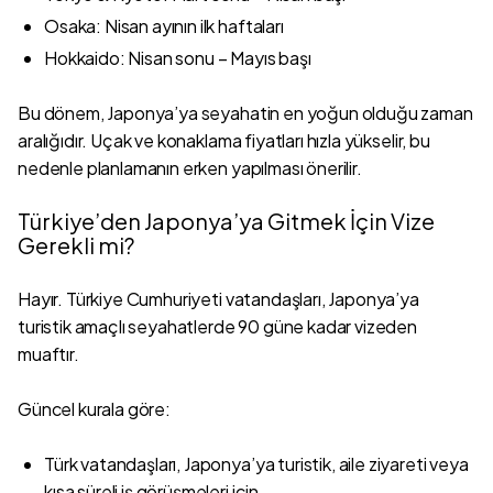
Osaka: Nisan ayının ilk haftaları
Hokkaido: Nisan sonu – Mayıs başı
Bu dönem, Japonya’ya seyahatin en yoğun olduğu zaman
aralığıdır. Uçak ve konaklama fiyatları hızla yükselir, bu
nedenle planlamanın erken yapılması önerilir.
Türkiye’den Japonya’ya Gitmek İçin Vize
Gerekli mi?
Hayır. Türkiye Cumhuriyeti vatandaşları, Japonya’ya
turistik amaçlı seyahatlerde 90 güne kadar vizeden
muaftır.
Güncel kurala göre:
Türk vatandaşları, Japonya’ya turistik, aile ziyareti veya
kısa süreli iş görüşmeleri için