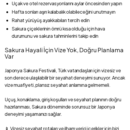
Uçak ve otel rezervasyonlarını aylar öncesinden yapın
Hafta sonları aşırı kalabalık olabileceğini unutmayın
Rahat yürüyüş ayakkabıları tercih edin
Sakura çiçeklerinin ömrü kısa olduğu için hava
durumunu ve sakura tahminlerini takip edin
Sakura Hayali İçin Vize Yok, Doğru Planlama
Var
Japonya Sakura Festivali, Türk vatandaşları için vizesiz ve
son derece ulaşılabilir bir seyahat deneyimi sunuyor. Ancak
vize muafiyeti, plansız seyahat anlamına gelmemeli.
Uçuş, konaklama, giriş koşulları ve seyahat planının doğru
hazırlanması, Sakura döneminde sorunsuz bir Japonya
deneyimi yaşamanızı sağlar.
📱 Vizesiz seyahat rotaları ve ilham verici içerikler için bizi