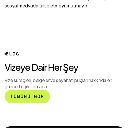
sosyal medyada takip etmeyi unutmayın.
2026
Dünya
Kupası
BLOG
ABD
Vizeye Dair Her Şey
Vizesi:
FIFA
Avrupa
Vize süreçleri, belgeler ve seyahat ipuçları hakkında en
PASS
ABD
Birliğinden
güncel bilgiler burada.
Nedir?
Büyükelçiliği’nden
Sevindirici
Nasıl
Sosyal Medya
Vize
TÜMÜNÜ GÖR
Kullanılır?
Şartı!
Kararı!