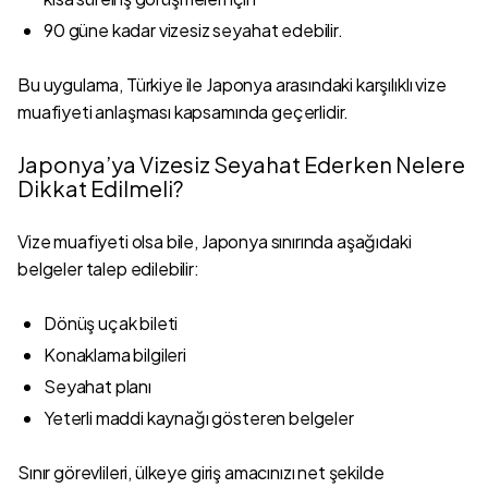
90 güne kadar vizesiz seyahat edebilir.
Bu uygulama, Türkiye ile Japonya arasındaki karşılıklı vize
muafiyeti anlaşması kapsamında geçerlidir.
Japonya’ya Vizesiz Seyahat Ederken Nelere
Dikkat Edilmeli?
Vize muafiyeti olsa bile, Japonya sınırında aşağıdaki
belgeler talep edilebilir:
Dönüş uçak bileti
Konaklama bilgileri
Seyahat planı
Yeterli maddi kaynağı gösteren belgeler
Sınır görevlileri, ülkeye giriş amacınızı net şekilde