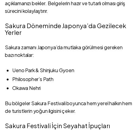
açıklamanızı bekler. Belgelerin hazır ve tutarlı olması giriş
sürecini kolaylaştırır.
Sakura Döneminde Japonya’da Gezilecek
Yerler
Sakura zamanı Japonya’da mutlaka görülmesi gereken
bazı noktalar:
Ueno Park & Shinjuku Gyoen
Philosopher’s Path
Okawa Nehri
Bu bölgeler Sakura Festivali boyunca hem yerel halkın hem
de turistlerin yoğun ilgisini çeker.
Sakura Festivali İçin Seyahat İpuçları