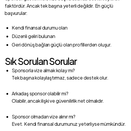
faktördür. Ancak tek başına yeterli değildir. En güçlü
başvurular:
Kendi finansal durumu olan
Düzenli geliri bulunan
Geri dönüş bağları güçlü olan profillerden oluşur.
Sık Sorulan Sorular
Sponsorla vize almak kolay mı?
Tek başına kolaylaştırmaz, sadece destek olur.
Arkadaş sponsor olabilir mi?
Olabilir, ancak ilişki ve güvenilirlik net olmalıdır.
Sponsor olmadan vize alınır mı?
Evet. Kendi finansal durumunuz yeterliyse mümkündür.