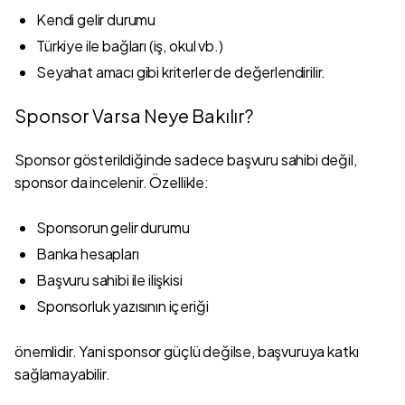
Kendi gelir durumu
Türkiye ile bağları (iş, okul vb.)
Seyahat amacı gibi kriterler de değerlendirilir.
Sponsor Varsa Neye Bakılır?
Sponsor gösterildiğinde sadece başvuru sahibi değil,
sponsor da incelenir. Özellikle:
Sponsorun gelir durumu
Banka hesapları
Başvuru sahibi ile ilişkisi
Sponsorluk yazısının içeriği
önemlidir. Yani sponsor güçlü değilse, başvuruya katkı
sağlamayabilir.