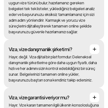
uygun vize türünü bulur, hazırlamanız gereken
belgeleri tek tek listeler, yüklediğiniz belgeleri analiz
eder ve başvurunuzu eksiksiz tamamlamanız için sizi
adım adım yönlendirir. Karmaşık ve yorucu vize
süreçlerini dijitalleştirerek tamamen online şekilde
başvurunuzu güvenle hazırlamanızı sağlar.
Viza, vize danışmanlık şirketi mi?
Hayır, değil. Viza dijital bir platformdur.Geleneksel
danışmanlık şirketlerine göre daha uygun fiyatlı, daha
hızlı ve her adımını sizin kontrol edebildiğiniz bir süreç
sunar. Belgelerinizi tamamen online yükler,
başvurunuzu baştan sona kendiniz takip edersiniz.
Viza, vize garantisi veriyor mu?
Hayır. Vize kararı tamamen ilgili ülkenin konsolosluğuna