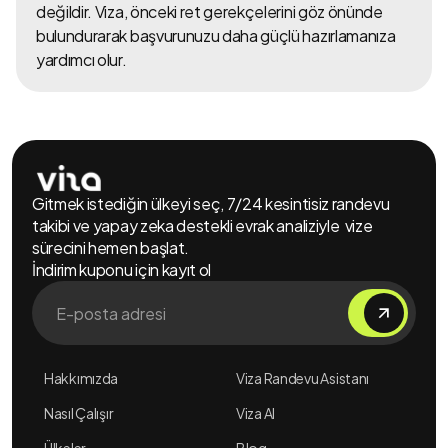
değildir. Viza, önceki ret gerekçelerini göz önünde
bulundurarak başvurunuzu daha güçlü hazırlamanıza
yardımcı olur.
Gitmek istediğin ülkeyi seç, 7/24 kesintisiz randevu
takibi ve yapay zeka destekli evrak analiziyle vize
sürecini hemen başlat.
İndirim kuponu için kayıt ol
Hakkımızda
Viza Randevu Asistanı
Nasıl Çalışır
Viza AI