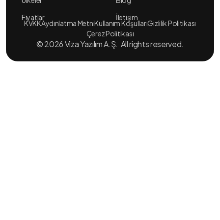
Ülkeler
Blog
Fiyatlar
İletişim
KVKK
Aydınlatma Metni
Kullanım Koşulları
Gizlilik Politikası
Çerez Politikası
© 2026 Viza Yazılım A.Ş. All rights reserved.