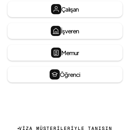
Çalışan
İşveren
Memur
Öğrenci
VİZA MÜŞTERİLERİYLE TANIŞIN