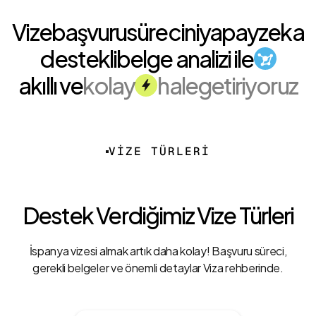
Vize
başvuru
sürecini
yapay
zeka
destekli
belge analizi ile
akıllı ve
kolay
hale
getiriyoruz
VİZE TÜRLERİ
Destek Verdiğimiz Vize Türleri
İspanya vizesi almak artık daha kolay! Başvuru süreci,
gerekli belgeler ve önemli detaylar Viza rehberinde.