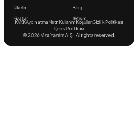
Ülkeler
Blog
Fiyatlar
İletişim
KVKK
Aydınlatma Metni
Kullanım Koşulları
Gizlilik Politikası
Çerez Politikası
© 2026 Viza Yazılım A.Ş. All rights reserved.