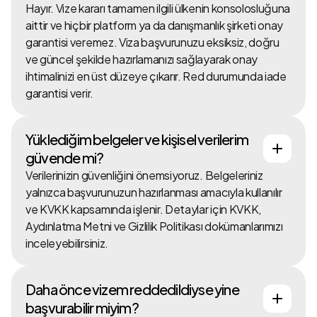
Hayır. Vize kararı tamamen ilgili ülkenin konsolosluğuna
aittir ve hiçbir platform ya da danışmanlık şirketi onay
garantisi veremez. Viza başvurunuzu eksiksiz, doğru
ve güncel şekilde hazırlamanızı sağlayarak onay
ihtimalinizi en üst düzeye çıkarır. Red durumunda iade
garantisi verir.
Yüklediğim belgeler ve kişisel verilerim
güvende mi?
Verilerinizin güvenliğini önemsiyoruz. Belgeleriniz
yalnızca başvurunuzun hazırlanması amacıyla kullanılır
ve KVKK kapsamında işlenir. Detaylar için KVKK,
Aydınlatma Metni ve Gizlilik Politikası dokümanlarımızı
inceleyebilirsiniz.
Daha önce vizem reddedildiyse yine
başvurabilir miyim?