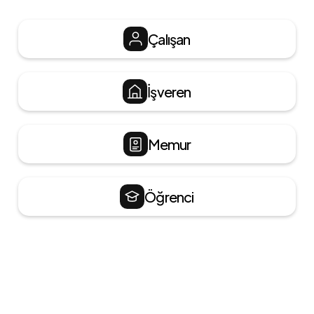
Çalışan
İşveren
Memur
Öğrenci