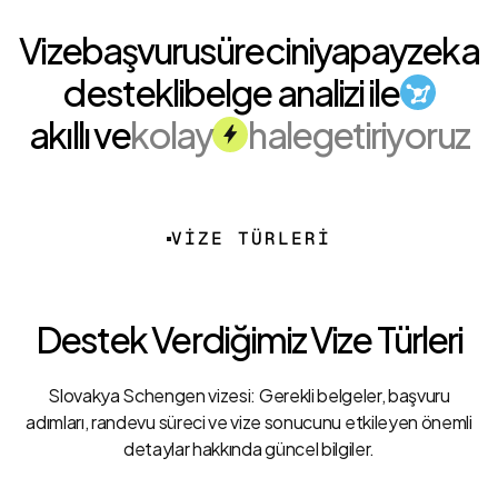
Vize
başvuru
sürecini
yapay
zeka
destekli
belge analizi ile
akıllı ve
kolay
hale
getiriyoruz
VİZE TÜRLERİ
Destek Verdiğimiz Vize Türleri
Slovakya Schengen vizesi: Gerekli belgeler, başvuru
adımları, randevu süreci ve vize sonucunu etkileyen önemli
detaylar hakkında güncel bilgiler.