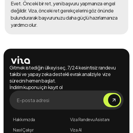
Evet. Önceki bir ret, yeni başvuru yapmanıza engel
değildir. Viza, önceki ret gerekçelerini göz önünde
bulundurarak başvurunuzu daha güçlü hazırlamanıza
yardımcı olur.
Gitmek istediğin ülkeyi seç, 7/24 kesintisiz randevu
takibi ve yapay zeka destekli evrak analiziyle vize
sürecini hemen başlat.
İndirim kuponu için kayıt ol
Hakkımızda
Viza Randevu Asistanı
Nasıl Çalışır
Viza AI