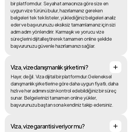
bir platformdur. Seyahat amacınıza göre size en
uygun vize türünü bulur, hazırlamanız gereken
belgeleri tek tek listeler, yüklediğiniz belgeleri analiz
eder ve başvurunuzu eksiksiz tamamlamanız için sizi
adım adım yönlendirir. Karmaşık ve yorucu vize
süreçlerini dijitalleştirerek tamamen online şekilde
başvurunuzu güvenle hazırlamanızı sağlar.
Viza, vize danışmanlık şirketi mi?
Hayır, değil. Viza dijital bir platformdur.Geleneksel
danışmanlık şirketlerine göre daha uygun fiyatlı, daha
hızlı ve her adımını sizin kontrol edebildiğiniz bir süreç
sunar. Belgelerinizi tamamen online yükler,
başvurunuzu baştan sona kendiniz takip edersiniz.
Viza, vize garantisi veriyor mu?