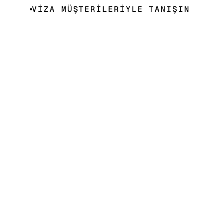
VİZA MÜŞTERİLERİYLE TANIŞIN
"Viza sayesinde vize
sürecimdeki tüm karmaşa
ortadan kalktı. Evraklarımı tek
yerden takip ettim, niyet
mektubumu yapay zeka
asistanıyla dakikalar içinde
hazırladım. İlk başvurumda 3
aylık multi İspanya vizesi aldım."
C.M.
İspanya Turistik Vize